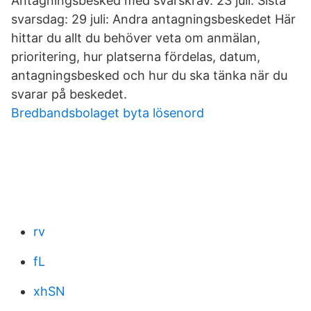
Antagningsbesked med svarskrav. 23 juli: Sista
svarsdag: 29 juli: Andra antagningsbeskedet Här
hittar du allt du behöver veta om anmälan,
prioritering, hur platserna fördelas, datum,
antagningsbesked och hur du ska tänka när du
svarar på beskedet.
Bredbandsbolaget byta lösenord
rv
fL
xhSN